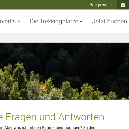
Impressum
niert's
Die Trekkingplätze
Jetzt buchen
Konta
te Fragen und Antworten
klar! Aber was ist mit den Rahmenbedingungen? Zu den