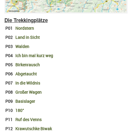
Die Trekkingplätze
P01
Nordstern
P02
Land in Sicht
P03
Walden
P04
Ich bin mal kurz weg
P05
Birkenrausch
P06
Abgetaucht
P07
In die Wildnis
P08
Großer Wagen
P09
Basislager
P10
180°
P11
Ruf des Venns
P12
Krawutschke Biwak