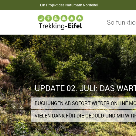
Ein Projekt des Naturpark Nordeifel
So funktio
UPDATE 02. JULI: DAS WAR
BUCHUNGEN AB SOFORT WIEDER ONLINE MÖ
VIELEN DANK FÜR DIE GEDULD UND MITWIR