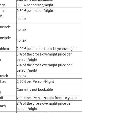
iden
0,50 € per person/night
iden
0,50 € per person/night
de
no tax
meinde
no tax
meinde
no tax
ahlem
2,00 € per person from 14 years/night
5 % of the gross overnight price per
m
person/night
7 % of the gross overnight price per
person/night
rnich
no tax
chau
2,50 € per Person/Night
Currently not bookable
d
ll
2,00 € per Person/Night from 18 years
7 % of the gross overnight price per
bach
person/night