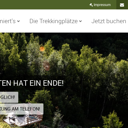
Impressum
niert's
Die Trekkingplätze
Jetzt buchen
Konta
TEN HAT EIN ENDE!
GLICH!
KUNG AM TELEFON!