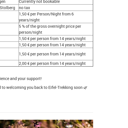
gen
Currently not bookable
 Stolberg
no tax
1,50 € per Person/Night from 6
years/night
5 % of the gross overnight price per
person/night
1,50 € per person from 14 years/night
1,50 € per person from 14 years/night
1,50 € per person from 14 years/night
2,00 € per person from 14 years/night
ience and your support!
 to welcoming you back to Eifel-Trekking soon 🌿