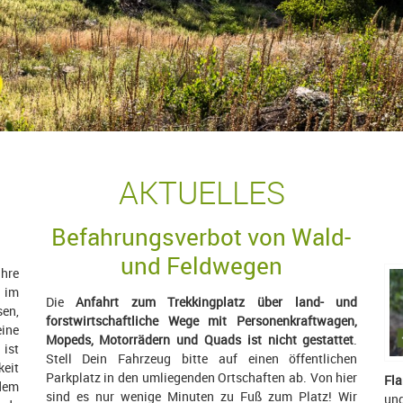
AKTUELLES
Befahrungsverbot von Wald-
und Feldwegen
hre
e im
Die
Anfahrt zum Trekkingplatz über land- und
sen,
forstwirtschaftliche Wege mit Personenkraftwagen,
ine
Mopeds, Motorrädern und Quads ist nicht gestattet
.
 ist
Stell Dein Fahrzeug bitte auf einen öffentlichen
keit
Parkplatz in den umliegenden Ortschaften ab. Von hier
Fl
dem
sind es nur wenige Minuten zu Fuß zum Platz! Wir
un