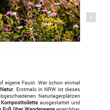
auf eigene Faust. Wer schon einmal
 Natur
. Erstmals in NRW ist dieses
bgeschiedenen Naturlagerplätzen
r
Komposttoilette
ausgestattet und
u Fuß über Wanderwege
erreichbar,