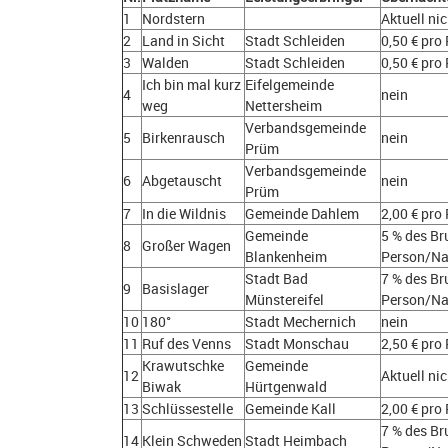
1
Nordstern
Aktuell ni
2
Land in Sicht
Stadt Schleiden
0,50 € pro
3
Walden
Stadt Schleiden
0,50 € pro
Ich bin mal kurz
Eifelgemeinde
4
nein
weg
Nettersheim
Verbandsgemeinde
5
Birkenrausch
nein
Prüm
Verbandsgemeinde
6
Abgetauscht
nein
Prüm
7
In die Wildnis
Gemeinde Dahlem
2,00 € pro
Gemeinde
5 % des Br
8
Großer Wagen
Blankenheim
Person/Na
Stadt Bad
7 % des Br
9
Basislager
Münstereifel
Person/Na
10
180°
Stadt Mechernich
nein
11
Ruf des Venns
Stadt Monschau
2,50 € pro
Krawutschke
Gemeinde
12
Aktuell ni
Biwak
Hürtgenwald
13
Schlüssestelle
Gemeinde Kall
2,00 € pro
7 % des Br
14
Klein Schweden
Stadt Heimbach