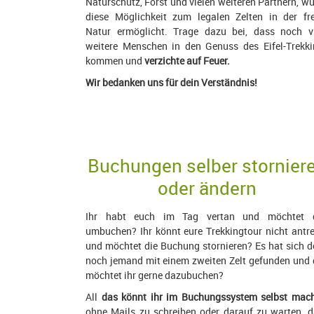
Naturschutz, Forst und vielen weiteren Partnern, w
diese Möglichkeit zum legalen Zelten in der fre
Natur ermöglicht. Trage dazu bei, dass noch vi
weitere Menschen in den Genuss des Eifel-Trekki
kommen und
verzichte auf Feuer.
Wir bedanken uns für dein Verständnis!
Buchungen selber stornier
oder ändern
Ihr habt euch im Tag vertan und möchtet 
umbuchen? Ihr könnt eure Trekkingtour nicht antr
und möchtet die Buchung stornieren? Es hat sich 
noch jemand mit einem zweiten Zelt gefunden und
möchtet ihr gerne dazubuchen?
All
das könnt ihr im Buchungssystem selbst mac
ohne Mails zu schreiben oder darauf zu warten, 