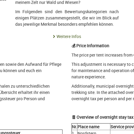
meinem Zelt nur Wald und Wiesen?
Im Folgenden sind den Bewertungskategorien nach
einigen Plätzen zusammengestellt, die wir im Blick auf
das jeweilige Merkmal besonders empfehlen können.
Weitere Infos
💰 Price Information
The price per tent increases from
en sowie den Aufwand für Pflege
This adjustment is necessary to co
zu können und euch ein
for maintenance and operation of 
nature experience.
alen zu unterschiedlichen
Additionally, municipal overnight 
Übersicht erhaltet ihr einen
trekking site. In the attached ov
ngssteuer pro Person und
overnight tax per person and per 
🧾
Overview of overnight stay tax 
Nr.
Place name
Service prov
ungssteuer
1
Nordstern