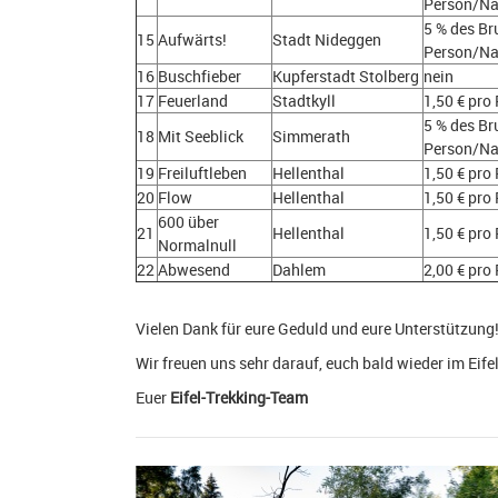
Person/Na
5 % des Br
15
Aufwärts!
Stadt Nideggen
Person/Na
16
Buschfieber
Kupferstadt Stolberg
nein
17
Feuerland
Stadtkyll
1,50 € pro
5 % des Br
18
Mit Seeblick
Simmerath
Person/Na
19
Freiluftleben
Hellenthal
1,50 € pro
20
Flow
Hellenthal
1,50 € pro
600 über
21
Hellenthal
1,50 € pro
Normalnull
22
Abwesend
Dahlem
2,00 € pro
Vielen Dank für eure Geduld und eure Unterstützung
Wir freuen uns sehr darauf, euch bald wieder im Eife
Euer
Eifel-Trekking-Team