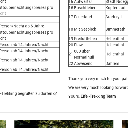
cht
15
Aufwärts!
Stadt Nideg
uttoübernachtungspreises pro
16
Buschfieber
Kupferstadt
cht
17
Feuerland
Stadtkyll
 Person/Nacht ab 6 Jahre
18
Mit Seeblick
Simmerath
uttoübernachtungspreises pro
cht
19
Freiluftleben
Hellenthal
 Person ab 14 Jahren/Nacht
20
Flow
Hellenthal
 Person ab 14 Jahren/Nacht
600 über
21
Hellenthal
Normalnull
 Person ab 14 Jahren/Nacht
22
Abwesend
Dahlem
 Person ab 14 Jahren/Nacht
Thank you very much for your pat
!
We are very much looking forward
l-Trekking begrüßen zu dürfen 🌿
Yours,
Eifel-Trekking Team