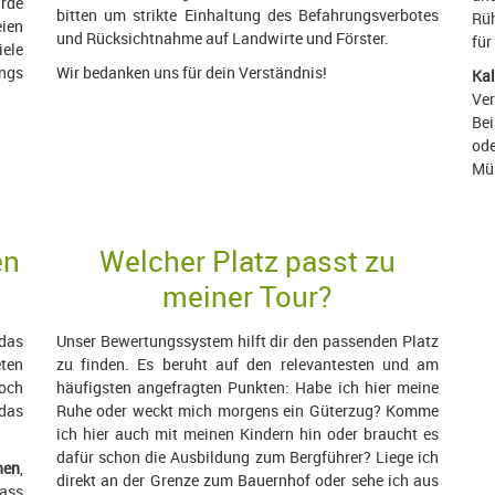
urde
bitten um strikte Einhaltung des Befahrungsverbotes
Rüh
ien
und Rücksichtnahme auf Landwirte und Förster.
für
ele
ngs
Wir bedanken uns für dein Verständnis!
Ka
Ve
Bei
od
Müs
en
Welcher Platz passt zu
meiner Tour?
das
Unser Bewertungssystem hilft dir den passenden Platz
eten
zu finden. Es beruht auf den relevantesten und am
doch
häufigsten angefragten Punkten: Habe ich hier meine
 das
Ruhe oder weckt mich morgens ein Güterzug? Komme
ich hier auch mit meinen Kindern hin oder braucht es
dafür schon die Ausbildung zum Bergführer? Liege ich
hen
,
direkt an der Grenze zum Bauernhof oder sehe ich aus
dass