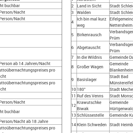
cht buchbar
2
Land in Sicht
Stadt Schle
 Person/Nacht
3
Walden
Stadt Schle
 Person/Nacht
Ich bin mal kurz
Eifelgemein
4
weg
Nettersheim
Verbandsge
5
Birkenrausch
Prüm
Verbandsge
6
Abgetauscht
Prüm
7
In die Wildnis
Gemeinde D
 Person ab 14 Jahren/Nacht
Gemeinde
8
Großer Wagen
uttoübernachtungspreises pro
Blankenhei
cht
Stadt Bad
9
Basislager
uttoübernachtungspreises pro
Münstereifel
cht
10
180°
Stadt Meche
11
Ruf des Venns
Stadt Mons
 Person/Nacht
Krawutschke
Gemeinde
12
Biwak
Hürtgenwal
cht buchbar
13
Schlüssestelle
Gemeinde Ka
 Person/Nacht ab 18 Jahre
14
Klein Schweden
Stadt Heim
uttoübernachtungspreises pro