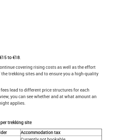
€15 to €18
.
ntinue covering rising costs as well as the effort
the trekking sites and to ensure you a high-quality
fees lead to different price structures for each
erview, you can see whether and at what amount an
night applies.
per trekking site
ider
Accommodation tax
Currently not bookable