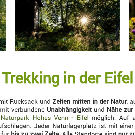
Trekking in der Eifel
 mit Rucksack und
Zelten mitten in der Natur
, 
damit verbundene
Unabhängigkeit
und
Nähe zur
m
Naturpark Hohes Venn - Eifel
möglich. Auf a
fschlagen. Jeder Naturlagerplatz ist mit eine
 für
bis zu zwei Zelte
. Alle Standorte sind
nur z